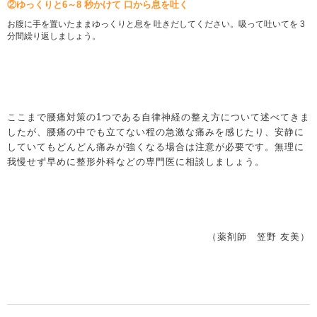
②ゆっくりと6～8 秒かけて 口から息を吐く
お腹に手を置いたままゆっくりと息を 吐きだしてください。吸って吐いてを 3
分間繰り返しましょう。
ここまで腰痛対策の1つである自律神経の整え方について述べてきま
したが、腰痛の中でも立てない程の急激な痛みを感じたり、安静に
していてもどんどん痛みが強くなる場合は注意が必要です。無理に
我慢せず早めに整形外科などの専門医に相談しましょう。
（薬剤師 笠野 友美）