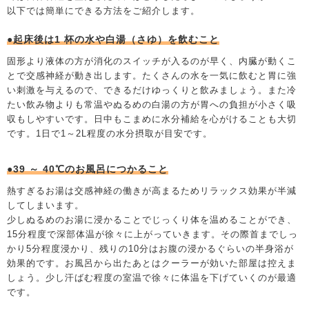
以下では簡単にできる方法をご紹介します。
●起床後は1 杯の水や白湯（さゆ）を飲むこと
固形より液体の方が消化のスイッチが入るのが早く、内臓が動くこ
とで交感神経が動き出します。たくさんの水を一気に飲むと胃に強
い刺激を与えるので、できるだけゆっくりと飲みましょう。また冷
たい飲み物よりも常温やぬるめの白湯の方が胃への負担が小さく吸
収もしやすいです。日中もこまめに水分補給を心がけることも大切
です。1日で1～2L程度の水分摂取が目安です。
●39 ～ 40℃のお風呂につかること
熱すぎるお湯は交感神経の働きが高まるためリラックス効果が半減
してしまいます。
少しぬるめのお湯に浸かることでじっくり体を温めることができ、
15分程度で深部体温が徐々に上がっていきます。その際首までしっ
かり5分程度浸かり、残りの10分はお腹の浸かるぐらいの半身浴が
効果的です。お風呂から出たあとはクーラーが効いた部屋は控えま
しょう。少し汗ばむ程度の室温で徐々に体温を下げていくのが最適
です。