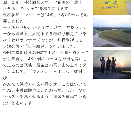
加します。共済組合スポーツ企画の一環で、
おそろいのTシャツを着て走ります。
現在参加エントリーは14名。7名2チームで応
募しました、
一人あたり6Kmがノルマ。さて、本格ランナ
ーから運動不足人間まで各種取り揃えている
ひまわりランナーズですが、昨日6/26にモエ
レ沼公園で『自主練習』を行いました。
今回の参加は４名+家族１名。仕事が終わって
から集合し、4Km弱のコースを夕日を背にし
て走るのは爽快！最後は小高い山の上までダ
ッシュして、『ウォォォォ－！』っと雄叫
び！
みんなで気持ちの良い汗をかくことはいいで
すね。本番は順位にこだわらず、しかしなが
らベストを尽くせるよう、練習を重ねていき
たいと思います。