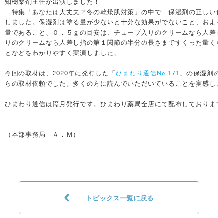
知樹薬剤主任が出演しました！
特集「あなたは大丈夫？冬の乾燥肌対策」の中で、保湿剤の正しい
しました。保湿剤は塗る量が少ないと十分な効果がでないこと、およ
量であること、０．５ｇの目安は、チューブ入りのクリームなら人差
りのクリームなら人差し指の第１関節の半分の長さまですくった量く
となどをわかりやすく実演しました。
今回の取材は、2020年に発行した「
ひまわり通信No.171
」の保湿剤
らの取材依頼でした。多くの方に読んでいただいていることを実感し
ひまわり通信は隔月発行です。ひまわり薬局全店にて配布しておりま
（本部事務局 Ａ．Ｍ）
トピックス一覧に戻る